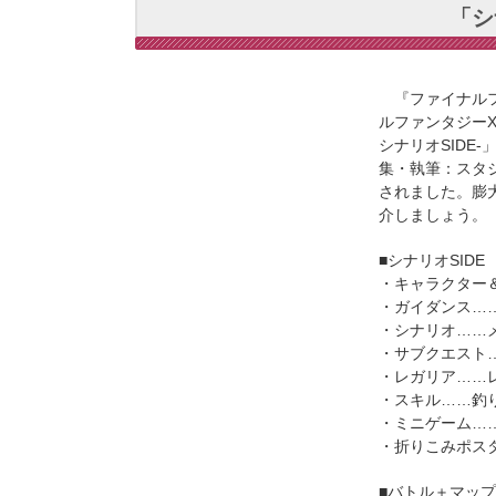
「シ
『ファイナルフ
ルファンタジーX
シナリオSIDE
集・執筆：スタ
されました。膨
介しましょう。
■シナリオSIDE
・キャラクター
・ガイダンス…
・シナリオ……
・サブクエスト
・レガリア……
・スキル……釣
・ミニゲーム…
・折りこみポス
■バトル＋マップS