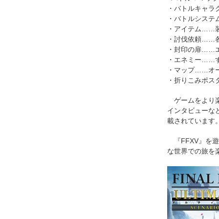
・バトルキャラ
・バトルシステ
・アイテム……
・討伐依頼……
・封印の扉……
・エネミー……
・マップ……オ
・折りこみポス
ゲームをより楽
インタビューな
載されています
『FFXV』を
な世界での旅を