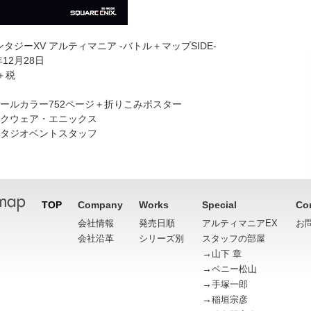
タジーXV アルティマニア -バトル＋マップSIDE-
年12月28日
円＋税
ールカラー752ページ＋折りこみポスター
スクウェア・エニックス
スタジオベントスタッフ
TOP
Company
Works
Special
Co
会社情報
発売日順
アルティマニアEX
お
会社沿革
シリーズ別
スタッフの部屋
→
山下 章
→
ベニー松山
→
手塚一郎
→
稲垣宗彦