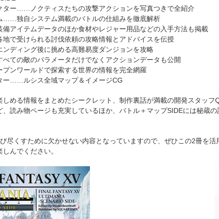
クター……ノクティスたちの攻撃アクションを写真つきで全紹介
ム……独自システム満載のバトルの仕組みを徹底解析
装備アイテムデータのほか食材やレジャー用品などの入手方法も掲載
各地で受けられる討伐依頼の攻略情報とアドバイスを伝授
エンディング後に挑める高難易度ダンジョンを攻略
すべての敵のパラメータだけでなくアクションデータも公開
ープンワールドで探索する世界の情報を完全網羅
ター……ルシス全域マップ＆イメージCG
しめる情報をまとめたシークレット、制作裏話が満載の開発スタッフQ
ど、読み物ページも充実しているほか、バトル＋マップSIDEには秘蔵の
。
遊び尽くすために欠かせない内容となっていますので、ぜひこの2冊を活
楽しんでください。