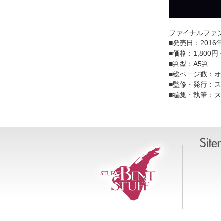
ファイナルファン
■発売日：2016
■価格：1,800
■判型：A5判
■総ページ数：オ
■監修・発行：
■編集・執筆：