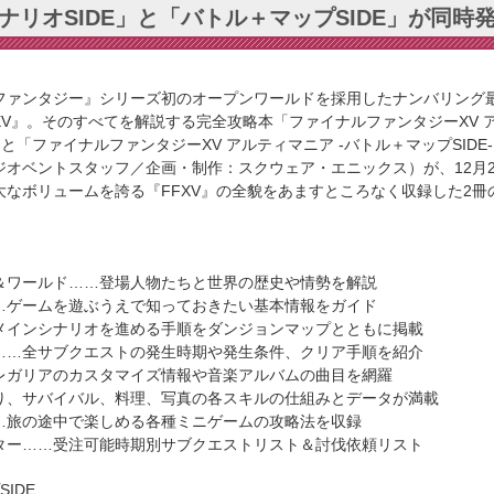
ナリオSIDE」と「バトル＋マップSIDE」が同時
ァンタジー』シリーズ初のオープンワールドを採用したナンバリング
V』。そのすべてを解説する完全攻略本「ファイナルファンタジーXV ア
-」と「ファイナルファンタジーXV アルティマニア -バトル＋マップSIDE
ジオベントスタッフ／企画・制作：スクウェア・エニックス）が、12月2
大なボリュームを誇る『FFXV』の全貌をあますところなく収録した2冊
＆ワールド……登場人物たちと世界の歴史や情勢を解説
…ゲームを遊ぶうえで知っておきたい基本情報をガイド
メインシナリオを進める手順をダンジョンマップとともに掲載
……全サブクエストの発生時期や発生条件、クリア手順を紹介
レガリアのカスタマイズ情報や音楽アルバムの曲目を網羅
り、サバイバル、料理、写真の各スキルの仕組みとデータが満載
…旅の途中で楽しめる各種ミニゲームの攻略法を収録
ター……受注可能時期別サブクエストリスト＆討伐依頼リスト
IDE