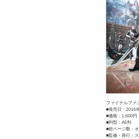
ファイナルファンタ
■発売日：2016
■価格：1,600
■判型：A5判
■総ページ数：オ
■監修・発行：