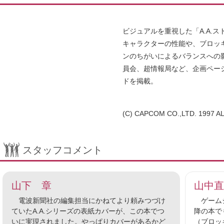
ビジュアルを重視した「A.A.スト
キャラクターの性能や、ブロッ
ンのちがいによるバランスへの
員会、超情報局など、企画ペー
ドを掲載。
(C) CAPCOM CO.,LTD. 1997 A
スタッフコメント
山下 章
山中直
電波新聞社の編集担当にかねてより頼みつづけ
ゲームシ
ていたA.A.シリーズの表紙カバーが、この本でつ
降の本で
いに実現されました。やっぱりカバーがあるかど
（ブロッ