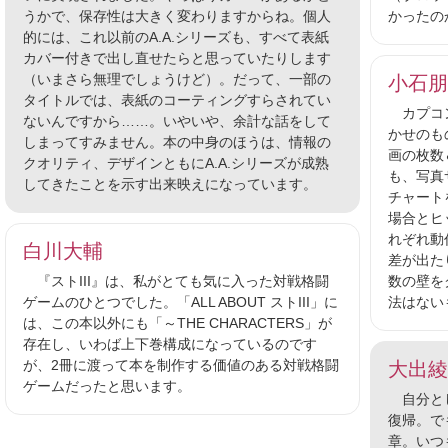
うかで、保存性は大きく変わりますからね。個人
かったの
的には、これ以前のA.A.シリーズも、すべて表紙
カバー付きで出し直せたらと思っていたりします
（いまさら無理でしょうけど）。だって、一部の
小石朋
タイトルでは、表紙のコーティングすらされてい
カプコン
ないんですから……。いやいや、余計な話をして
かせのも
しまってすみません。本の中身のほうは、情報の
画の枚数
クオリティ、デザインともにA.A.シリーズが成熟
も、写真
してきたことを示す出来映えになっています。
チャート
場合とヒ
れぞれ動
白川大輔
差が出た
『ストIII』は、私がとても気に入った対戦格闘
数の壁を
ゲームのひとつでした。「ALL ABOUT ストIII」に
法はない
は、この本以外にも「～THE CHARACTERS」が
存在し、いわば上下巻構成になっているのです
が、2冊に渡って本を制作する価値のある対戦格闘
大出綾
ゲームだったと思います。
自分とし
復帰。で
章。いつ