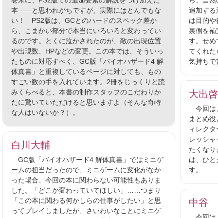
巻末に、PS2版での追加要素の解説をつけ加えた
ら、当然
本――と思われがちですが、実際にはとんでもな
追加する
い！ PS2版は、GCとのハードのスペック差か
は目的や
ら、こまかい部分で本当にいろいろと変わってい
裏側を補
るのです。とくに泣かされたのが、敵の出現位置
す。せめ
や出現数、HPなどの変更。この本では、そういっ
てくれた
たものに対応すべく、GC版「バイオハザード4 解
気持ちで
体真書」と重複しているページに対しても、もの
すごい数の手を入れています。2冊をじっくりと読
みくらべると、本書の制作スタッフのこだわりか
大出啓
たに驚いていただけると思いますよ（そんな奇特
今回は、巻
な人はいないか？）。
まとめ役
ィレクタ
レッシャ
白川大輔
たくなり
GC版「バイオハザード4 解体真書」ではミニゲ
は、ひと
ームの担当だったので、ミニゲームに変化がなか
す。
った場合、今回の本に関わらない可能性もありま
した。「どこか変わっていてほしい」……つまり
「この本に関わる何かしらの仕事がしたい」と思
中谷 
ってプレイしましたが、さいわいなことにミニゲ
今回は、