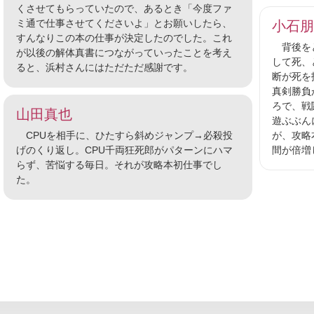
くさせてもらっていたので、あるとき「今度ファ
ミ通で仕事させてくださいよ」とお願いしたら、
小石朋
すんなりこの本の仕事が決定したのでした。これ
背後をと
が以後の解体真書につながっていったことを考え
して死、
ると、浜村さんにはただただ感謝です。
断が死を
真剣勝負
ろで、戦
山田真也
遊ぶぶん
CPUを相手に、ひたすら斜めジャンプ→必殺投
が、攻略
げのくり返し。CPU千両狂死郎がパターンにハマ
間が倍増
らず、苦悩する毎日。それが攻略本初仕事でし
た。