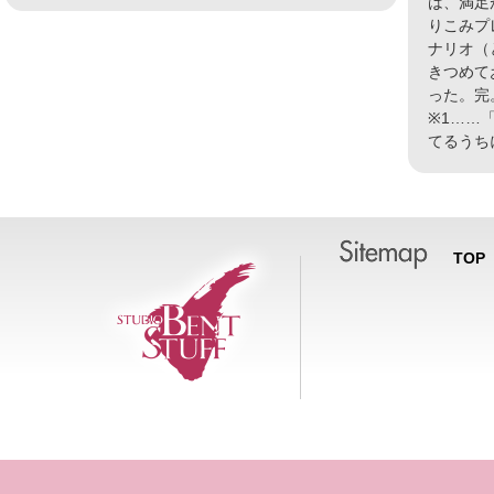
は、満足
りこみプ
ナリオ（
きつめて
った。完
※1……
てるうち
TOP