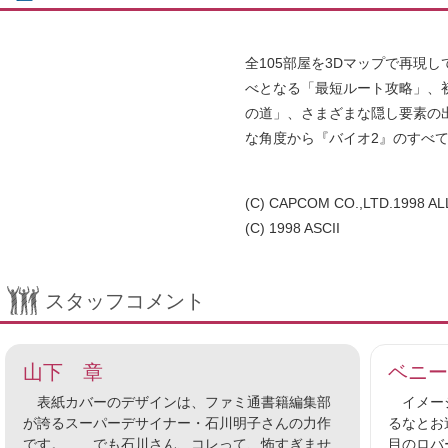
全105部屋を3Dマップで再現
べとなる「最短ルート攻略」、
の道」、さまざまな隠し要素の
な角度から『バイオ2』のすべ
(C) CAPCOM CO.,LTD.1998 A
(C) 1998 ASCII
スタッフコメント
山下 章
ベニー
表紙カバーのデザインは、ファミ通書籍編集部
イメージ
が誇るスーパーデサイナー・石川明子さんの力作
るなとお
です。……でも石川さん、コレって、怖すぎませ
目のロバ