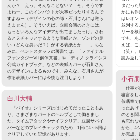
んか？ えっ、そんなことない？ そ、そうです
タだった
よねー、このインパクトが大事だったりするんで
かにも作
すよねー（デザインの心の師・石川さんには逆ら
はレオン
えません）。そういえば、企画会議のときには、
並列する
もっといろんなアイデアが出てましたっけ。さわ
リーを検
るとヌチャッとするような表紙とか、ゾンビの臭
でも、あ
い（どんな臭いだ？）がする表紙とか……。ちな
えば、こ
みに、ベントスタッフの著書では、「ファイナル
（笑）。
ファンタジーVII 解体真書」や「ディノ クライシス
読み返し
公式ガイドブック」などの表紙カバーが石川さん
のデザインによるものです。みんな、石川さんが
作る表紙カバーには今後も注目しよう！
小石朋
仕事が煮
寝言をし
白川大輔
仮眠室で
『バイオ』シリーズははじめてだったこともあ
ったあげ
り、さまざまなパートのヘルプとして働きまし
のとき聞
た。タイムアタックやナイフクリア、豆腐サバイ
も忘れな
バーなどのプレイチェックのため、1日に4～5回は
がら、4
クリアしていた記憶があります。
か完成。