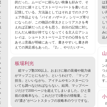
思
的だった。ムービーに頼らない映像も好みで、そ
は
イ
れだけに嬉々としてストーリーパートを書いたと
味
本
記憶している。方法論としてはそれまでのスクウ
い
エ
ェア作品よりも『バイオ ハザード』シリーズ寄り
っ
る
になったが、この物語の骨太さとシリアスさを考
し
統
えれば正解だったと今も思う。自分の記憶に対し
り
え
だんだん確信が持てなくなってくる主人公アシュ
み
し
レイは、ショートストーリー上でその心情をもて
込
の
あそぶ意義が明確にあって、書きやすいし書き終
か
えての満足感もあった。『2』、やりたいナー。
て
山
た
武
も
板場利光
ン
ち
総マップ数330以上。おまけに敵の装備や能力値
つ
い
がマップごとにちがう。というわけで、「マップ
た
て
担当」といいながら、アイテムやモンスターにつ
す
な
いても調べなければならない。結局、マップペー
人
ジだけで200ページを超えてしまいました。ひと昔
る
前の攻略本なら、これだけで1冊分の情報量。こ
小
し
の“濃さ”がベントスタッフの攻略本のウリですな。
な
印