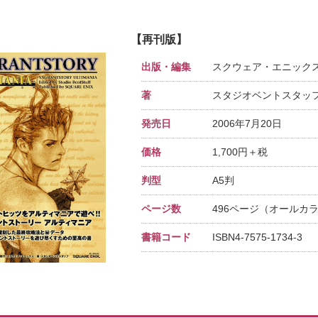
【再刊版】
出版・編集
スクウェア・エニック
著
スタジオベントスタッ
発売日
2006年7月20日
価格
1,700円＋税
判型
A5判
ページ数
496ページ（オールカ
書籍コード
ISBN4-7575-1734-3