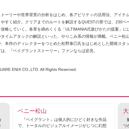
ストーリーや世界背景の分析をはじめ、各アビリティの活用法、アイテ
やすく紹介。クリアまでのルートを解説するQUESTの章では、230ペ
攻略していく。各章を締めくくる「ULTIMANIA式遊びかたの提案」に
やタイムアタックの解説といった、やりこみ系の情報が満載。ベニー松
や、本作のディレクターをつとめた松野泰己氏をはじめとした開発スタ
どは、『ベイグラントストーリー』ファンならば必見。
UARE ENIX CO.,LTD. All Rights Reserved.
ベニー松山
大
合
『ベイグラント』は個人的にひどく好きな作品
解
さ
で、トータルのビジュアルイメージがじつに幻想
つ