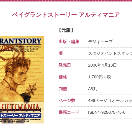
ベイグラントストーリー アルティマニア
【元版】
出版・編集
デジキューブ
著
スタジオベントスタッ
発売日
2000年4月13日
価格
1,700円＋税
判型
A5判
ページ数
496ページ（オールカ
書籍コード
ISBN4-925075-75-6