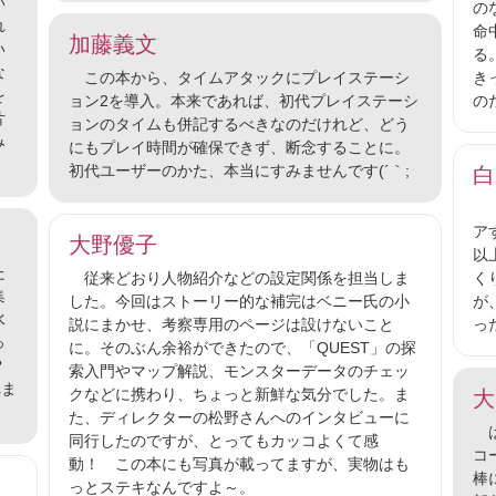
い
の
れ
命
加藤義文
い
る
な
この本から、タイムアタックにプレイステーシ
き
を
ョン2を導入。本来であれば、初代プレイステーシ
の
片
ョンのタイムも併記するべきなのだけれど、どう
み
にもプレイ時間が確保できず、断念することに。
初代ユーザーのかた、本当にすみませんです(´｀;
白
『
ア
大野優子
以
た
従来どおり人物紹介などの設定関係を担当しま
く
集
した。今回はストーリー的な補完はベニー氏の小
が
水
説にまかせ、考察専用のページは設けないこと
っ
っ
に。そのぶん余裕ができたので、「QUEST」の探
？
索入門やマップ解説、モンスターデータのチェッ
れま
クなどに携わり、ちょっと新鮮な気分でした。ま
大
た、ディレクターの松野さんへのインタビューに
は
同行したのですが、とってもカッコよくて感
コ
動！ この本にも写真が載ってますが、実物はも
棒
っとステキなんですよ～。