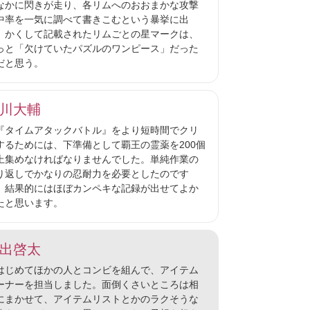
なかに閃きが走り、各リムへのおおまかな攻撃
中率を一気に調べて書きこむという暴挙に出
。かくして記載されたリムごとの星マークは、
っと「欠けていたパズルのワンピース」だった
だと思う。
川大輔
タイムアタックバトル』をより短時間でクリ
するためには、下準備として覇王の霊薬を200個
上集めなければなりませんでした。単純作業の
り返しでかなりの忍耐力を必要としたのです
、結果的にはほぼカンペキな記録が出せてよか
たと思います。
出啓太
じめてほかの人とコンビを組んで、アイテム
ーナーを担当しました。面倒くさいところは相
にまかせて、アイテムリストとかのラクそうな