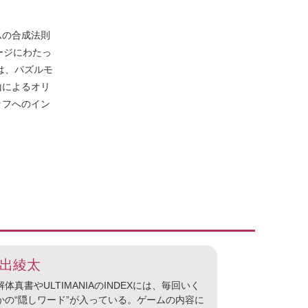
ムの合成法則
ージにわたっ
は、パズルモ
山によるオリ
ッフへのイン
出綾太
体真書やULTIMANIAのINDEXには、毎回いく
かの“隠しワード”が入っている。ゲームの内容に