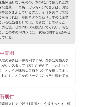
直接関係しないものの、本のなかで使われた意
深な言葉……まあ、ぶっちゃけて言えば、お笑
用単語をまぶしているのだ。それを見つけて笑
てもらえれば、毎回ネタをひねり出すのに苦労
ている担当者としては、まさに「してやった
」の心境。ぜひINDEXも熟読してくれい。ちな
に、この本のINDEXには、衣装に関する2語を仕
んでいる。
中直樹
器の好みは千差万別ですが、自分は攻撃のテ
ポがいいスタッフ（杖）が好きで、「ねじれた
え」という意味深な名前をつけて愛用してまし
。しかも、どこかのページにこっそり載せてま
。
石朋仁
刷所入れまで残り1週間という状況のとき、頭