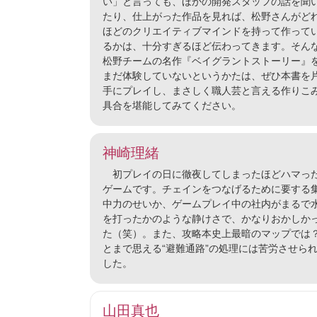
い」と言っても、ほかの開発スタッフの話を聞
たり、仕上がった作品を見れば、松野さんがど
ほどのクリエイティブマインドを持って作って
るかは、十分すぎるほど伝わってきます。そん
松野チームの名作『ベイグラントストーリー』
まだ体験していないというかたは、ぜひ本書を
手にプレイし、まさしく職人芸と言える作りこ
具合を堪能してみてください。
神崎理緒
初プレイの日に徹夜してしまったほどハマっ
ゲームです。チェインをつなげるために要する
中力のせいか、ゲームプレイ中の社内がまるで
を打ったかのような静けさで、かなりおかしか
た（笑）。また、攻略本史上最暗のマップでは
とまで思える“避難通路”の処理には苦労させら
した。
山田真也