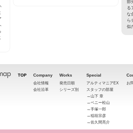
部
い
る
よ
な
ア
ら
ヘ
似
っ
こ
TOP
Company
Works
Special
Co
会社情報
発売日順
アルティマニアEX
お
会社沿革
シリーズ別
スタッフの部屋
→
山下 章
→
ベニー松山
→
手塚一郎
→
稲垣宗彦
→
佐久間亮介