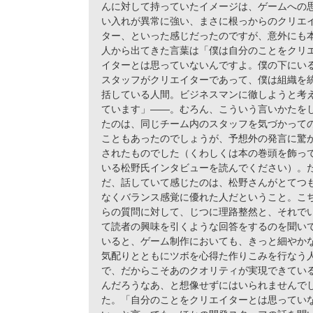
んに対して持っていたイメージは、ゲームへの
い入れが異常に強い、まさに根っからのクリエ
ター、といった感じだったのですが、意外にも
人から出てきた言葉は「僕は自分のことをクリ
イターとは思っていないんですよ。僕の下にい
スタッフがクリエイターであって、僕は組織を
括している人間。ビジネスマンに徹しようと考
ています」――。むろん、こういう言いかたを
たのは、同じチーム内のスタッフを気づかって
こともあったのでしょうが、予想外の発言に驚
されたものでした（くわしくは本の巻頭を飾っ
いる松野氏インタビューを読んでください）。
だ、話していて感じたのは、松野さんがとてつ
なくバランス感覚に優れた人だということ。こ
らの質問に対して、じつに理路整然と、それで
て読者の興味を引くような回答をするのを聞い
いると、ゲーム制作においても、きっと細やか
気配りとともにツボを心得た作りこみを行なう
で、だからこそあのクオリティが実現できてい
んだろうなあ、と想像せずにはいられませんで
た。「自分のことをクリエイターとは思ってい