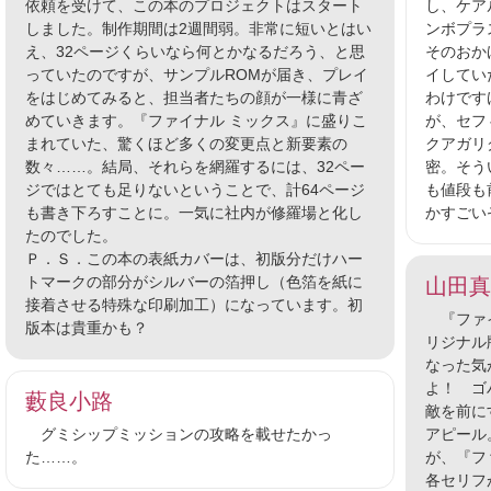
依頼を受けて、この本のプロジェクトはスタート
し、ケア
しました。制作期間は2週間弱。非常に短いとはい
ンボプラ
え、32ページくらいなら何とかなるだろう、と思
そのおか
っていたのですが、サンプルROMが届き、プレイ
イしてい
をはじめてみると、担当者たちの顔が一様に青ざ
わけです
めていきます。『ファイナル ミックス』に盛りこ
が、セフ
まれていた、驚くほど多くの変更点と新要素の
クアガリ
数々……。結局、それらを網羅するには、32ペー
密。そう
ジではとても足りないということで、計64ページ
も値段も
も書き下ろすことに。一気に社内が修羅場と化し
かすごい
たのでした。
Ｐ．Ｓ．この本の表紙カバーは、初版分だけハー
トマークの部分がシルバーの箔押し（色箔を紙に
山田真
接着させる特殊な印刷加工）になっています。初
『ファイ
版本は貴重かも？
リジナル
なった気
よ！ ゴ
藪良小路
敵を前に
グミシップミッションの攻略を載せたかっ
アピール
た……。
が、『フ
各セリフ