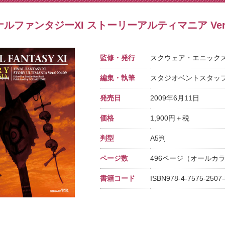
ルファンタジーXI ストーリーアルティマニア Ver.0
監修・発行
スクウェア・エニック
編集・執筆
スタジオベントスタッ
発売日
2009年6月11日
価格
1,900円＋税
判型
A5判
ページ数
496ページ（オールカ
書籍コード
ISBN978-4-7575-2507-