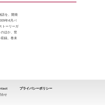
物語を、開発
09年4月バ
ストーリーガ
」のほか、世
も収録。巻末
ntact
プライバシーポリシー
問合せ