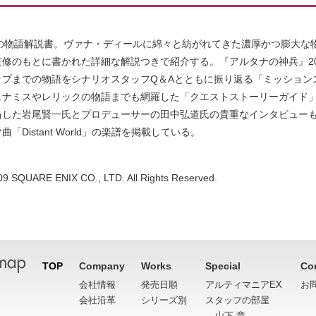
初の物語解説書。ヴァナ・ディールに綿々と紡がれてきた濃厚かつ膨大な
修のもとに書かれた詳細な解説つきで紹介する。『アルタナの神兵』20
ップまでの物語をシナリオスタッフQ＆Aとともに振り返る「ミッション
ュナミスやレリックの物語までも網羅した「クエストストーリーガイド
当した岩尾賢一氏とプロデューサーの田中弘道氏の貴重なインタビュー
「Distant World」の楽譜を掲載している。
09 SQUARE ENIX CO., LTD. All Rights Reserved.
TOP
Company
Works
Special
Co
会社情報
発売日順
アルティマニアEX
お
会社沿革
シリーズ別
スタッフの部屋
→
山下 章