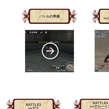
バトルの準備
v
BATTLE4
BATTLE3
vsサルーイ
vsデス