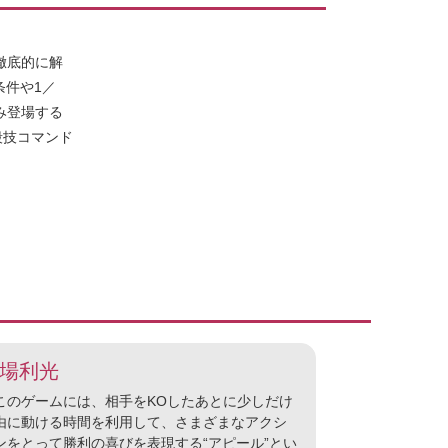
徹底的に解
条件や1／
み登場する
殺技コマンド
場利光
のゲームには、相手をKOしたあとに少しだけ
由に動ける時間を利用して、さまざまなアクシ
ンをとって勝利の喜びを表現する“アピール”とい