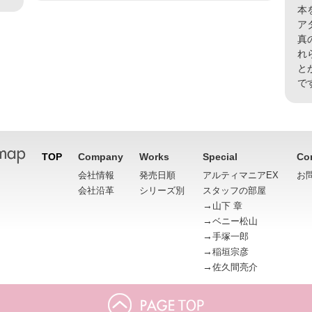
本
ア
真
れ
と
で
TOP
Company
Works
Special
Co
会社情報
発売日順
アルティマニアEX
お
会社沿革
シリーズ別
スタッフの部屋
→
山下 章
→
ベニー松山
→
手塚一郎
→
稲垣宗彦
→
佐久間亮介