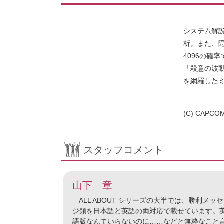
システム解説
析。また、隠
4096の確
「殺意の波
を網羅した
(C) CAPCOM
スタッフコメント
山下 章
ALL ABOUT シリーズの大半では、勝利メッ
ジ類を日本語と英語の両対応で載せています。
語版なんていらないのに……などと無粋なこと