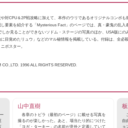
や対CPU＆2P戦攻略に加えて、本作のウリであるオリジナルコンボも
し要素を紹介する「Mysterious Fact」のページでは、真・豪鬼の乱入
率でしか見ることができないソドム・ステージの写真のほか、USA版にの
動に目覚めたリュウ」などのマル秘情報を掲載している。付録は、全必
ミニポスター。
 CO.,LTD. 1996 ALL RIGHTS RESERVED.
山中直樹
板
セー
各章のトビラ（最初のページ）に載せる写真を
こ
英
撮るのが楽しかった。あと、場当たり的につけた
自
言
「ヨガ・ターキー」の名前が意外と定着していて
ョ