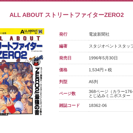
ALL ABOUT ストリートファイターZERO2
発行
電波新聞社
編著
スタジオベントスタッ
発売日
1996年5月30日
価格
1,534円＋税
判型
A5判
368ページ（カラー17
ページ数
とじ込みミニポスター
雑誌コード
18362-06