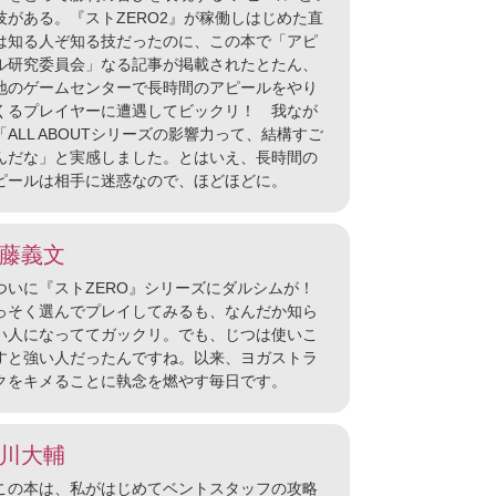
技がある。『ストZERO2』が稼働しはじめた直
は知る人ぞ知る技だったのに、この本で「アピ
ル研究委員会」なる記事が掲載されたとたん、
地のゲームセンターで長時間のアピールをやり
くるプレイヤーに遭遇してビックリ！ 我なが
「ALL ABOUTシリーズの影響力って、結構すご
んだな」と実感しました。とはいえ、長時間の
ピールは相手に迷惑なので、ほどほどに。
藤義文
いに『ストZERO』シリーズにダルシムが！
っそく選んでプレイしてみるも、なんだか知ら
い人になっててガックリ。でも、じつは使いこ
すと強い人だったんですね。以来、ヨガストラ
クをキメることに執念を燃やす毎日です。
川大輔
の本は、私がはじめてベントスタッフの攻略