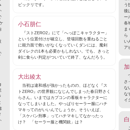
み
ビックリです。
う
か
後
で
ー
ケ
各
小石朋仁
内
ま
『ストZERO2』にて「へっぽこキャラクター」
ら
という位置付けが確立し、登場回数を重ねるごと
技
い
に能力面で救いがなくなっていくダンには、魔剣
ア
ダイレクの1本も必要かもしれない。でも、きっと
で
剣に食らい判定がついていて終了、なんだろう。
加
つ
大出綾太
さ
g
当初は違和感が強かったものの、ほどなく『ス
な
龍
トZERO』の世界観になじんでしまった春日野さく
な
ラ
らさん。いまではカプコンの看板キャラクターに
イ
と
なってしまいました。やっぱりセーラー服にハチ
ま
マキってのがいいんでしょうか。そういえば、
メ
「スケバン刑事」ってハチマキしてなかったっ
白
か
け？ 「セーラー服と機関銃」は？
こ