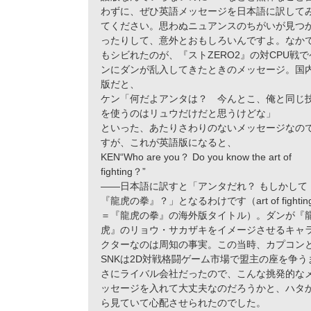
わずに、ぜひ英語メッセージを日本語に訳して
てください。思わぬニュアンスのちがいが見つ
ったりして、意外とおもしろいんですよ。なか
もシビれたのが、『ストZERO2』の対CPU戦で
ンにダンが乱入してきたときのメッセージ。国
版だと、
ケン「何だよアンタは？ 今んとこ、俺と同じ
を使うのはリュウだけだと思うけどな」
といった、あたりさわりのないメッセージなの
すが、これが英語版になると、
KEN“Who are you？ Do you know the art of
fighting？”
――日本語に訳すと「アンタだれ？ もしかして
『龍虎の拳』？」となるわけです（art of fightin
＝『龍虎の拳』の海外版タイトル）。ダンが『
虎』のリョウ・サカザキをイメージさせるキャ
クターなのは周知の事実。この当時、カプコン
SNKは2D対戦格闘ゲーム市場で盟主の座を争う
さにライバル会社だったので、こんな挑発的な
ッセージを入れて大丈夫なのだろうかと、ハタ
ら見ていて心配させられたのでした。