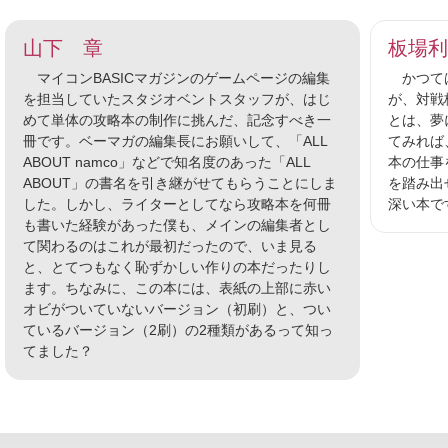
山下 章
板場利
マイコンBASICマガジンのゲームページの編集
かつては
を担当していたスタジオベントスタッフが、はじ
が、対戦
めて単体の攻略本の制作に挑んだ、記念すべき一
とは、夢
冊です。ベーマガの編集長にお願いして、「ALL
てみれば
ABOUT namco」などで知名度のあった「ALL
本の仕事
ABOUT」の書名を引き継がせてもらうことにしま
を踏み出
した。しかし、ライターとしてなら攻略本を何冊
深い本で
も書いた経験があった僕も、メインの編集者とし
て関わるのはこれが最初だったので、いま見る
と、とてつもなく恥ずかしい作りの本だったりし
ます。ちなみに、この本には、表紙の上部に赤い
オビがついていないバージョン（初刷）と、つい
ているバージョン（2刷）の2種類があるって知っ
てました？