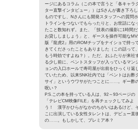
ージにあるコラム（この本で言うと「各キャラ
ター直撃インタビュー」）はSさんが書き下ろ
ものですし、Nさんにも開発スタッフへの質問
トラインをつないでもらったりと、お世話にな
たこと数知れず。また、「技表の撮影に1時間だ
お貸ししましょう」と、ギースを操作可能なMV
版『龍虎2』用のROMチップをナイショで持っ
きてくださったこともありました（この話って
もう時効ですよね？）。ただ、おふたりが来社
る少し前に、ベントスタッフが入っているマン
ョンの入口ホールで寿司屋が出前をひっくり返
ていたため、以来SNK社内では「ベントはお酢
サイ」というウワサがたつことに……。ギー酢
呪い？
P.S.この本を持っている人は、92～93ページの
「テレビCM映像FILE」を再チェックしてみよ
う！ 漢字かひらがなかのちがいはあるけど、
こに出演している女性タレントは、デビュー直
の……。もしかして、プレミア本？