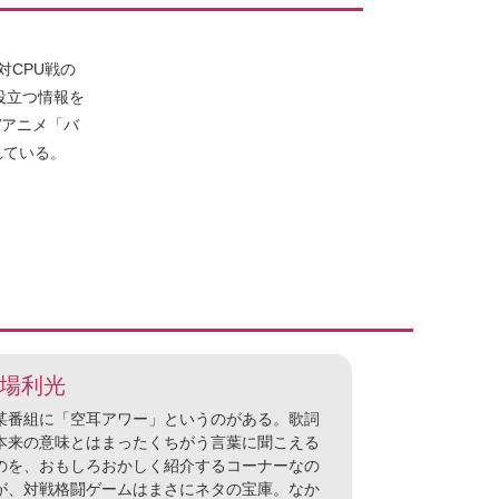
対CPU戦の
役立つ情報を
Vアニメ「バ
れている。
場利光
番組に「空耳アワー」というのがある。歌詞
本来の意味とはまったくちがう言葉に聞こえる
のを、おもしろおかしく紹介するコーナーなの
が、対戦格闘ゲームはまさにネタの宝庫。なか