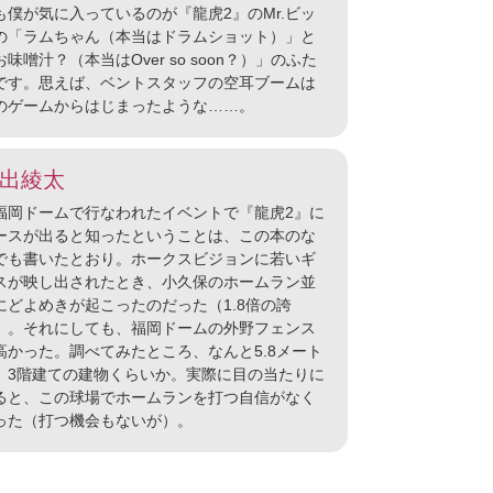
も僕が気に入っているのが『龍虎2』のMr.ビッ
の「ラムちゃん（本当はドラムショット）」と
お味噌汁？（本当はOver so soon？）」のふた
です。思えば、ベントスタッフの空耳ブームは
のゲームからはじまったような……。
出綾太
岡ドームで行なわれたイベントで『龍虎2』に
ースが出ると知ったということは、この本のな
でも書いたとおり。ホークスビジョンに若いギ
スが映し出されたとき、小久保のホームラン並
にどよめきが起こったのだった（1.8倍の誇
）。それにしても、福岡ドームの外野フェンス
高かった。調べてみたところ、なんと5.8メート
。3階建ての建物くらいか。実際に目の当たりに
ると、この球場でホームランを打つ自信がなく
った（打つ機会もないが）。