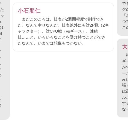
ク
で
した
グ
小石朋仁
ホッ
「
まだこのころは、技表が2週間程度で制作でき
っ
つ
た。なんて幸せなんだ。技表以外にも対2P戦（2キ
け
こ
ャラクター）、対CPU戦（vsギース）、連続
S
技……と、いろいろなことを受け持つことができ
て
たなんて、いまでは想像もつかない。
、
大
す
福
シ
ギ
し
か
ク
ー
の
み
張
は
ル
そ
す
後
な