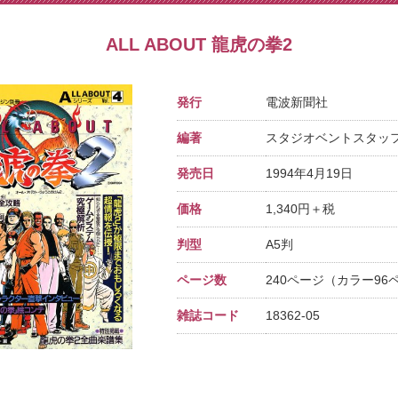
ALL ABOUT 龍虎の拳2
発行
電波新聞社
編著
スタジオベントスタッ
発売日
1994年4月19日
価格
1,340円＋税
判型
A5判
ページ数
240ページ（カラー96
雑誌コード
18362-05