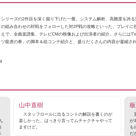
』シリーズの2作目を深く掘り下げた一冊。システム解析、高難度を誇る
ての組み合わせの対戦をフォローした対2P戦の攻略といった、プレイに
うえで、全曲楽譜集、テレビCMの映像および出演者の紹介、さらにはT
ッツ龍虎の拳」の脚本＆絵コンテ紹介と、盛りだくさんの内容が凝縮さ
4
山中直樹
板
スタッフロールに出るコントの解説を書くのが
某
ん
楽しかった。はっきり言ってムチャクチャやって
が
力
ますけど。
も
ペ
だ