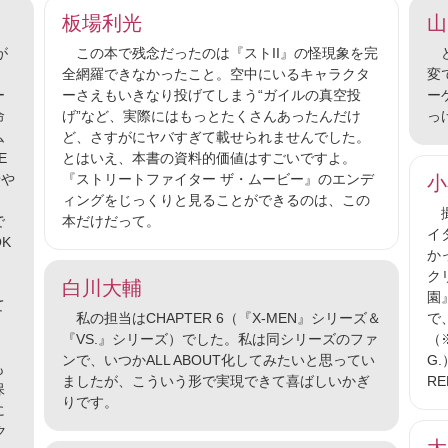
板場利光
山
が
この本で残念だったのは『ストII』の怪現象を完
ど
、
全網羅できなかったこと。空中にいるキャラクタ
変
ー
ーさえもいきなり投げてしまう“ガイルの真空投
ー
命
げ”など、実際にはもっとたくさんあったんだけ
っ
ム
ど、さすがにヤバすぎて載せられませんでした。
E
とはいえ、本書の資料的価値はすごいですよ。
せや
『ストリートファイター ザ・ムービー』のエンデ
小
ィングをじっくりと見ることができるのは、この
撮
で
本だけだって。
イ
K
か
ク
、
白川大輔
園
て
私の担当はCHAPTER 6（『X-MEN』シリーズ＆
で
『VS.』シリーズ）でした。私は同シリーズのファ
（
ンで、いつかALL ABOUT化してみたいと思ってい
G
も
ましたが、こういう形で実現できて喜ばしいかぎ
R
保
りです。
に
ク