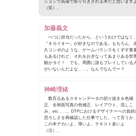
ションで高値で取り引きされる本だと思います
（笑）。
加藤義文
べつに担当だったから、というわけではなく
『キカイオー』が好きなのである。もちろん、
久コンボのような、ゲームバランスをくずす要
もあるけれど、それをおぎなってあまりある世
観がヨイ！ でも、周囲に誰もプレイしている
がいないんだよな……。なんでなんでー？
神崎理緒
数百点あるスキャンデータの切り抜き＆色補
正、全画面写真の色補正、レイアウト、流しこ
み、etc……。DTPにおけるデザイナーへの負担
恐ろしさを再確認した仕事でした。って言うか
この本デカいよ。厚いよ。テキスト多いよ
（泣）。