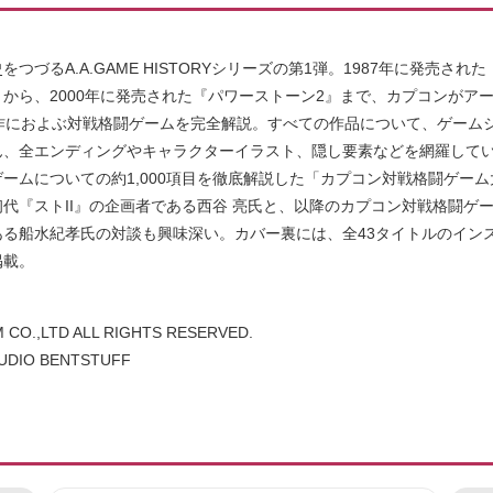
をつづるA.A.GAME HISTORYシリーズの第1弾。1987年に発売され
から、2000年に発売された『パワーストーン2』まで、カプコンがア
3作におよぶ対戦格闘ゲームを完全解説。すべての作品について、ゲーム
ん、全エンディングやキャラクターイラスト、隠し要素などを網羅して
ームについての約1,000項目を徹底解説した「カプコン対戦格闘ゲー
代『ストII』の企画者である西谷 亮氏と、以降のカプコン対戦格闘ゲ
ある船水紀孝氏の対談も興味深い。カバー裏には、全43タイトルのイン
掲載。
 CO.,LTD ALL RIGHTS RESERVED.
TUDIO BENTSTUFF