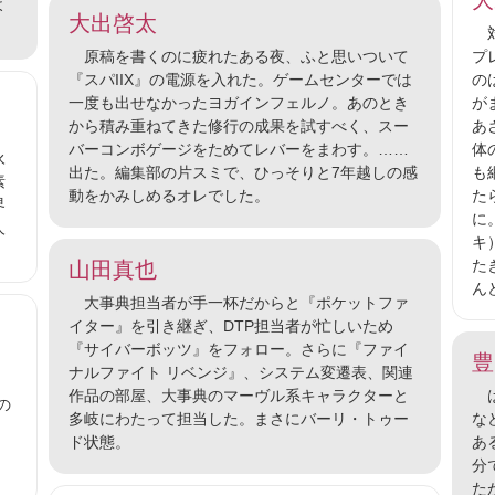
大
よ
大出啓太
対
原稿を書くのに疲れたある夜、ふと思いついて
プ
『スパIIX』の電源を入れた。ゲームセンターでは
の
一度も出せなかったヨガインフェルノ。あのとき
が
から積み重ねてきた修行の成果を試すべく、スー
あ
、
バーコンボゲージをためてレバーをまわす。……
体
永
出た。編集部の片スミで、ひっそりと7年越しの感
も
素
動をかみしめるオレでした。
た
界
に
人
キ
た
山田真也
ん
大事典担当者が手一杯だからと『ポケットファ
イター』を引き継ぎ、DTP担当者が忙しいため
『サイバーボッツ』をフォロー。さらに『ファイ
豊
ナルファイト リベンジ』、システム変遷表、関連
作品の部屋、大事典のマーヴル系キャラクターと
は
の
多岐にわたって担当した。まさにバーリ・トゥー
な
、
ド状態。
あ
分
た