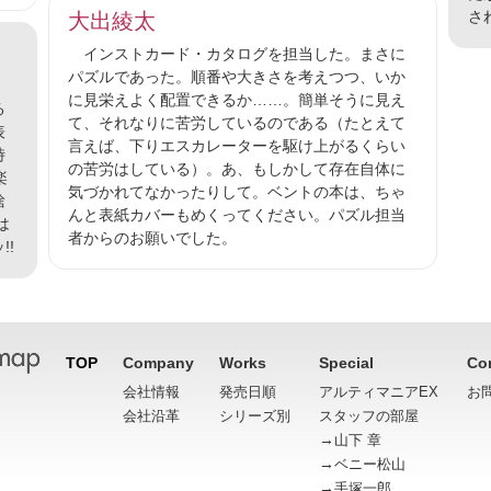
さ
大出綾太
インストカード・カタログを担当した。まさに
パズルであった。順番や大きさを考えつつ、いか
」
に見栄えよく配置できるか……。簡単そうに見え
る
て、それなりに苦労しているのである（たとえて
表
言えば、下りエスカレーターを駆け上がるくらい
時
の苦労はしている）。あ、もしかして存在自体に
楽
気づかれてなかったりして。ベントの本は、ちゃ
捨
んと表紙カバーもめくってください。パズル担当
は
者からのお願いでした。
!
TOP
Company
Works
Special
Co
会社情報
発売日順
アルティマニアEX
お
会社沿革
シリーズ別
スタッフの部屋
→
山下 章
→
ベニー松山
→
手塚一郎