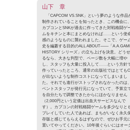
山下 章
「CAPCOM VS.SNK」という夢のような作品
制作されていることを知ったとき、この機会に
カプコンとSNKが過去に作ってきた対戦格闘ゲ
ムをキチンと本にまとめなければ……という使
感のようなものに襲われました。そこで、ゲー
史を編纂する目的のALL ABOUT――「A.A.GAM
HISTORY シリーズ」の立ち上げを決意。どう
るなら、大きな判型で、ページ数を大幅に増や
し、スタッフも大量に投入して……という方針
作っていったところ、通常の出版社ではとてもO
が出ないような制作コストになってしまいまし
た。それでも進行がストップされなかったのは
ベントスタッフが発行元になっていて、予算立
を自分たちで調整できたからにほかなりません
（2,000円という定価は出血大サービスなんで
す）。カプコンの対戦格闘ゲームを多少なりと
プレイしていた人であれば、まちがいなく永久
存版と感じてもらえるはずなので、ぜひお手元
置いてやってください。10年後ぐらいにはオー