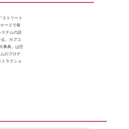
た『ストリート
ーケードで発
システムの説
いる。カプコ
ム大事典」は圧
ームのプロデ
ストラクショ