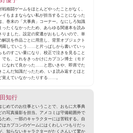
野優子
戦格闘ゲームをほとんどやったことがなく、
レイもままならない私が担当することになった
は、巻末の「大事典」コーナー。なにしろ知識
まったくなかったため、あらゆる関連本を読み
さりました。設定の変遷がおもしろいので、単
の解説を作品ごとに用意し、背景オブジェクト
網羅していこう……と片っぱしから書いていっ
らものすごい量になり、校正で泣きを見ること
。でも、これをきっかけにカプコン博士（モド
）になれて良かった……と思いきや、即席でた
きこんだ知識だったため、いま読み返すとほと
ど覚えていなかったりする……。
田知行
じめてのお仕事ということで、おもに大事典
どの写真撮影を担当。アメコミは守備範囲外で
るため、一部のキャラクターには苦戦する。自
ではカプコンのゲームにはくわしいつもりだっ
が、知らないキャラクターがたくさんいて驚か