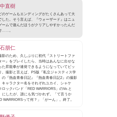
中直樹
のゲームもエンディングがたくさんあって大
でした。そう言えば、『ウォーザード』はニュ
ゲームで遊んだほうがクリアしやすかったんだ
け……。
石朋仁
影のため、久しぶりに初代『ストリートファ
ター』をプレイしたら、当時はあんなに出せな
った昇龍拳が連発できるようになっていてビッ
リ。撮影と言えば、PS版『私立ジャスティス学
』の『熱血青春日記』『熱血青春日記2』の撮影
、キャラクター名をそれぞれユカイ、シャケ
※ロックバンド「RED WARRIORS」のVo.と
.）にしたが、誰にも気づかれず。「て言うか
ED WARRIORSって何？」「がーん」。終了。