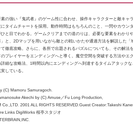
要素の強い『鬼武者』のゲーム性に合わせ、操作キャラクターと敵キャ
説にタイムチャートを採用。動作時間はもちろんのこと、一閃やカウン
がひと目でわかる。ゲームクリアまでの道のりは、必要な要素をわかり
書」と、2Dマップを用いながら敵との戦いかたや通過方法を解説した「
けて徹底攻略。さらに、各所で出題されるパズルについても、その解法
てのプレイヤーをエンディングへと導く。魔空空間を突破する方法やエ
の詳細な攻略法、1時間以内にエンディングへ到達するタイムアタックな
充実している。
y (C) Mamoru Samuragoch.
amanosuke Akechi by (C) Amuse／Fu Long Production,
Co.,LTD. 2001 ALL RIGHTS RESERVED.Guest Creator:Takeshi Kanes
ure:Links DigiWorks 桜亭スタジオ
NTERBRAIN,INC.