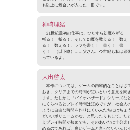
も以上に気合いが入った一冊です。
神崎理緒
21世紀最初の仕事は、ひたすら幻魔を斬る
斬る！ 斬る！、そして幻魔を数える！ 数え
る！ 数える！、ラフを書く！ 書く！ 書
く！ （以下略）……父さん、今世紀も私は頑
っているよ。
大出啓太
本作については、ゲームの内容的なことはさ
おき、クリアまでの時間が短いという意見を聞
ます。たしかに『バイオハザード』シリーズな
にくらべるとプレイ時間は短めですが、社会人
ように自由な時間を作りにくい人たちにはちょ
どいいボリュームかな、と思ったりもして。た
えプレイ時間が短めでも、そのあいだに十分楽
めるのであれば、良いゲームと言っていいんじ