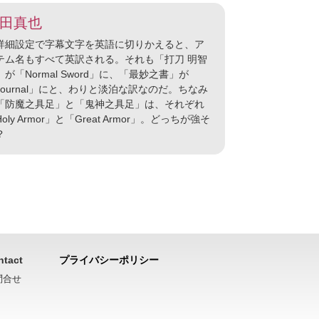
田真也
細設定で字幕文字を英語に切りかえると、ア
テム名もすべて英訳される。それも「打刀 明智
」が「Normal Sword」に、「最妙之書」が
Journal」にと、わりと淡泊な訳なのだ。ちなみ
「防魔之具足」と「鬼神之具足」は、それぞれ
oly Armor」と「Great Armor」。どっちが強そ
？
ntact
プライバシーポリシー
問合せ