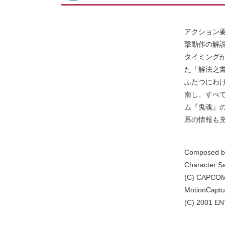
アクション
撃動作の解
タイミング
た「解法之
ふたつにわ
南し、すべ
ム『鬼魂』
系の情報も
Composed b
Character S
(C) CAPCOM 
MotionCapt
(C) 2001 E