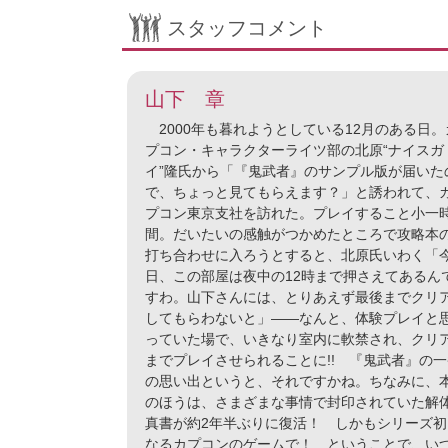
スタッフコメント
山下 章
2000年も暮れようとしている12月のある日。
プコン・キャラクターライツ部の北原“ナイスガ
イ”隆氏から「『鬼武者』のサンプル版が届いた
で、ちょっと見てもらえます？」と誘われて、
プコン東京支社を訪れた。プレイすること小一
間。だいたいの感触がつかめたところで攻略本
打ち合わせに入ろうとすると、北原氏いわく「
日、この部屋は夜中の12時まで押さえてあるん
すわ。山下さんには、とりあえず最後までクリ
してもらわないと」――なんと、体験プレイと
っていた場で、いきなり室内に軟禁され、クリ
までプレイさせられることに!! 『鬼武者』の一
の思い出というと、それですかね。ちなみに、
のほうは、さまざまな事情で封印されていた解
真書が約2年半ぶりに復活！ しかもシリーズ初
なるカプコンのゲームで！ ということで、い