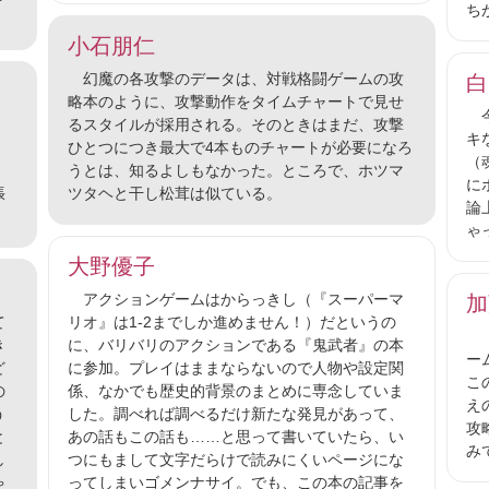
ち
小石朋仁
幻魔の各攻撃のデータは、対戦格闘ゲームの攻
白
略本のように、攻撃動作をタイムチャートで見せ
今
！
るスタイルが採用される。そのときはまだ、攻撃
キ
ひとつにつき最大で4本ものチャートが必要になろ
（
うとは、知るよしもなかった。ところで、ホツマ
に
張
ツタヘと干し松茸は似ている。
論
ゃ
大野優子
アクションゲームはからっきし（『スーパーマ
加
て
リオ』は1-2までしか進めません！）だというの
『
き
に、バリバリのアクションである『鬼武者』の本
ー
ど
に参加。プレイはままならないので人物や設定関
こ
の
係、なかでも歴史的背景のまとめに専念していま
え
う
した。調べれば調べるだけ新たな発見があって、
攻
と
あの話もこの話も……と思って書いていたら、い
み
し
つにもまして文字だらけで読みにくいページにな
ゃ
ってしまいゴメンナサイ。でも、この本の記事を