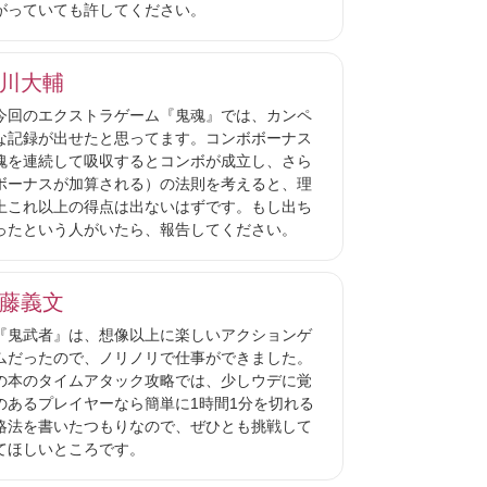
がっていても許してください。
川大輔
回のエクストラゲーム『鬼魂』では、カンペ
な記録が出せたと思ってます。コンボボーナス
魂を連続して吸収するとコンボが成立し、さら
ボーナスが加算される）の法則を考えると、理
上これ以上の得点は出ないはずです。もし出ち
ったという人がいたら、報告してください。
藤義文
鬼武者』は、想像以上に楽しいアクションゲ
ムだったので、ノリノリで仕事ができました。
の本のタイムアタック攻略では、少しウデに覚
のあるプレイヤーなら簡単に1時間1分を切れる
略法を書いたつもりなので、ぜひとも挑戦して
てほしいところです。