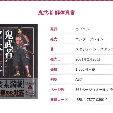
鬼武者 解体真書
発行
カプコン
発売
エンターブレイン
著
スタジオベントスタッ
発売日
2001年2月26日
価格
1,300円＋税
判型
A5判
ページ数
368ページ（オールカ
書籍コード
ISBN4-7577-0390-2