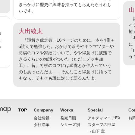
きっかけに歴史に興味を持ってもらえたらうれし
山
いです。
詳
イ
大出綾太
拵
輩
「
た
「謎解き虎之巻」10ページのために、本を4冊＋
に
ら
α読んで勉強した。おかげで暗号やホツマツタヘや
「H
将棋のコマや家紋について、やや得意げに披露で
う
きるくらいの知識がついた（ただしメッキ加
工）。昔、将棋のコマには猛虎とか仲人っていう
のもあったんだよ……そんなこと得意げに語って
もなぁ。そもそも誰に対して語るんだよ。
TOP
Company
Works
Special
Co
会社情報
発売日順
アルティマニアEX
お
会社沿革
シリーズ別
スタッフの部屋
→
山下 章