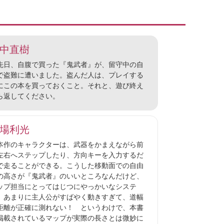
中直樹
日、自腹で買った『鬼武者』が、留守中の自
で盗難に遭いました。盗んだ人は、プレイする
にこの本を買っておくこと。それと、遊び終え
ら返してください。
場利光
作のキャラクターは、武器をかまえながら前
左右へステップしたり、方向キーを入力するだ
で走ることができる。こうした移動面での自由
の高さが『鬼武者』のいいところなんだけど、
ップ担当にとってはじつにやっかいなシステ
。あまりに主人公がすばやく動きすぎて、道幅
距離が正確に測れない！ というわけで、本書
掲載されているマップが実際の長さとは微妙に