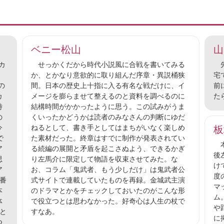
ベニー松山
山
カ
せっかくだから時代小説風に合戦を書いてみる
先
か、とかなり意欲的に取り組んだ序章・異説桶狭
宅
の
間。日本の歴史上十指に入る有名な戦だけに、イ
前
カ
メージを膨らませて整えるのと資料を調べるのに
た
時
結構時間がかかったように思う。この試みがうま
の
くいったかどうかは読者のみなさんの判断にゆだ
今
ねるとして、書き手としてはまちがいなく楽しめ
板
で
た素材だった。終章はすでに制作が発表されてい
本
ア
る続編の展開と矛盾を起こさぬよう、できるかぎ
後
思
り左馬介に限定して物語を収束させてみた。な
け
ア
お、コラム「鬼武者、もう少しだけ」は鬼武者公
度
番
式サイトで連載していたものを再録。金城武主演
マ
本
のドラマとかをチェックしておいたのがこんな形
ム
体
で役立つとは思わなかった。好奇心は人生の杖で
や
と
すなあ。
に
つ