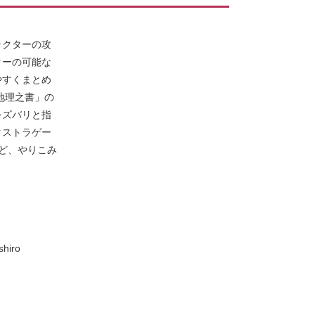
ラクターの攻
ターの可能な
やすくまとめ
地理之書」の
をズバリと指
クストラゲー
ど、やりこみ
hiro