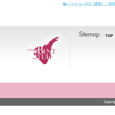
編 バージョン3.3［後期］」好
TOP