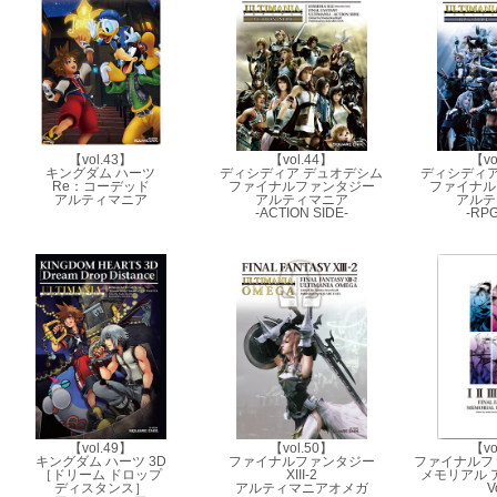
【vol.43】
【vol.44】
【vo
キングダム ハーツ
ディシディア デュオデシム
ディシディア
Re：コーデッド
ファイナルファンタジー
ファイナル
アルティマニア
アルティマニア
アルテ
-ACTION SIDE-
-RPG
【vol.49】
【vol.50】
【vo
キングダム ハーツ 3D
ファイナルファンタジー
ファイナルファ
［ドリーム ドロップ
XIII-2
メモリアル 
ディスタンス］
アルティマニアオメガ
V